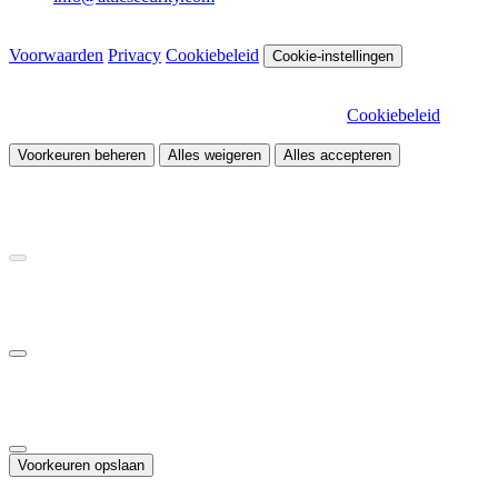
© 2026 Attic Cybersecurity. Alle rechten voorbehouden.
Voorwaarden
Privacy
Cookiebeleid
Cookie-instellingen
Wij gebruiken cookies om onze site te verbeteren en het verkeer te
analyseren. Kies welke cookies je wilt toestaan.
Cookiebeleid
Voorkeuren beheren
Alles weigeren
Alles accepteren
Noodzakelijk
Vereist voor de werking van de site
Statistieken
Helpt ons begrijpen hoe bezoekers de site gebruiken
Marketing
Maakt gepersonaliseerde advertenties en campagnemeting mogelijk
Voorkeuren opslaan