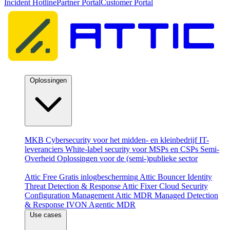
Incident Hotline
Partner Portal
Customer Portal
Oplossingen
Per doelgroep
MKB
Cybersecurity voor het midden- en kleinbedrijf
IT-
leveranciers
White-label security voor MSPs en CSPs
Semi-
Overheid
Oplossingen voor de (semi-)publieke sector
Producten
Attic Free
Gratis inlogbescherming
Attic Bouncer
Identity
Threat Detection & Response
Attic Fixer
Cloud Security
Configuration Management
Attic MDR
Managed Detection
& Response
IVON
Agentic MDR
Use cases