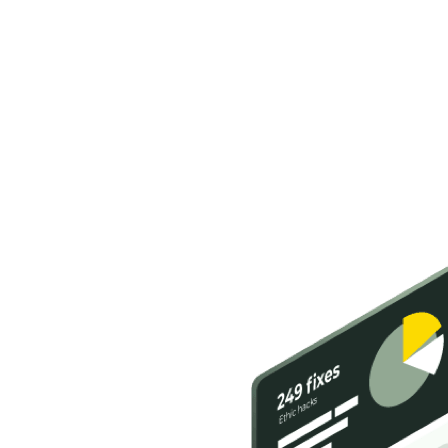
Onze missie
Enterprise-beveiliging voor het mkb
Na jarenlang in de enterprise-wereld te hebben gewerkt, wilde ons
team écht het verschil maken. Geen complexe taal, maar impact
voor een breder publiek. Met Attic maken we onze cybersecurity-
kennis toegankelijk voor het mkb. Onze dienst laat je eenvoudig zelf
je beveiliging regelen, met de geruststellende gedachte dat de
techniek is gebouwd door een team van absolute experts.