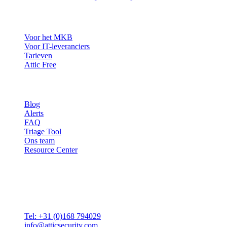
Oplossingen
Voor het MKB
Voor IT-leveranciers
Tarieven
Attic Free
Resources
Blog
Alerts
FAQ
Triage Tool
Ons team
Resource Center
Contact
Attic BV
Molenstraat 36
4761 CL Zevenbergen
Tel: +31 (0)168 794029
info@atticsecurity.com