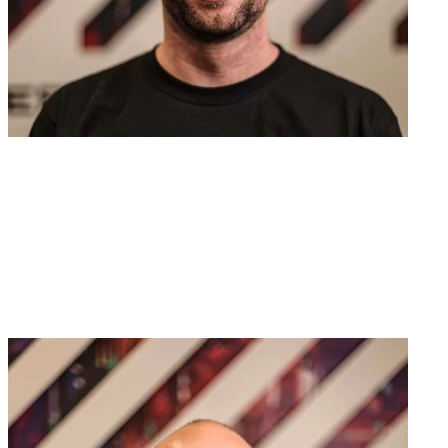
Wesley Neelen
Ethical Hacker
20 jaar ervaring
Sinds 2005 bezig met cybersecurity. Proactief op zoek naar
kwetsbaarheden van digitale systemen om de digitale wereld een
beetje veiliger te maken.