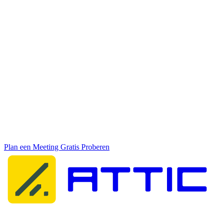
Theo Snelleman
Lead Developer
24 jaar ervaring
Bouwt, programmeert en verbetert Attic. Full-time nerd die al van
jongs af aan systemen openbreekt en tegenwoordig ook in elkaar
zet.
Wil je kennismaken?
Plan een vrijblijvend gesprek met ons team en ontdek hoe Attic
jouw organisatie kan beschermen.
Plan een Meeting
Gratis Proberen
Attic Cybersecurity helpt organisaties bij het detecteren, reageren op