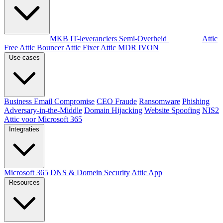
Per doelgroep
MKB
IT-leveranciers
Semi-Overheid
Producten
Attic
Free
Attic Bouncer
Attic Fixer
Attic MDR
IVON
Use cases
Business Email Compromise
CEO Fraude
Ransomware
Phishing
Adversary-in-the-Middle
Domain Hijacking
Website Spoofing
NIS2
Attic voor Microsoft 365
Integraties
Microsoft 365
DNS & Domein Security
Attic App
Resources