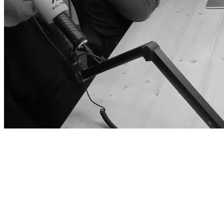
Ons team
Cybersecurity experts en zolderkamer genieën
Attic wordt ontwikkeld door een team van cybersecurity experts van
het eerste uur, met een diepgewortelde passie voor beveiliging van
het digitale domein. Samen hebben we bijna 90 jaar ervaring in de
vele verschillende domeinen van cybersecurity research.