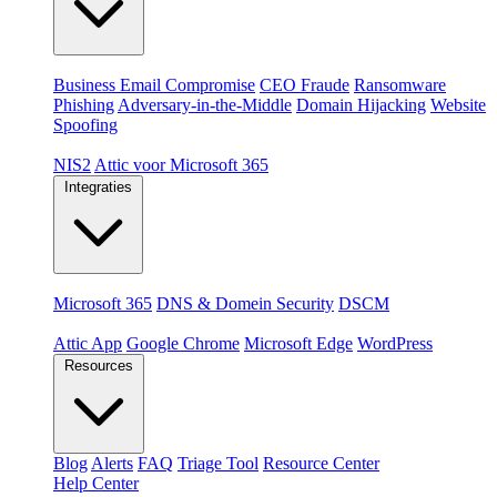
Dreigingen
Business Email Compromise
CEO Fraude
Ransomware
Phishing
Adversary-in-the-Middle
Domain Hijacking
Website
Spoofing
Compliance & platformen
NIS2
Attic voor Microsoft 365
Integraties
Platformen
Microsoft 365
DNS & Domein Security
DSCM
Extensions & apps
Attic App
Google Chrome
Microsoft Edge
WordPress
Resources
Blog
Alerts
FAQ
Triage Tool
Resource Center
Help Center