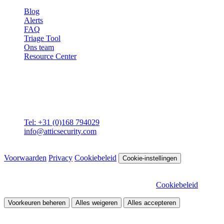
Blog
Alerts
FAQ
Triage Tool
Ons team
Resource Center
Contact
Attic BV
Molenstraat 36
4761 CL Zevenbergen
Tel: +31 (0)168 794029
info@atticsecurity.com
© 2026 Attic Cybersecurity. Alle rechten voorbehouden.
Voorwaarden
Privacy
Cookiebeleid
Cookie-instellingen
Wij gebruiken cookies om onze site te verbeteren en het verkeer te
analyseren. Kies welke cookies je wilt toestaan.
Cookiebeleid
Voorkeuren beheren
Alles weigeren
Alles accepteren
Noodzakelijk