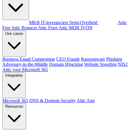
Per doelgroep
MKB
IT-leveranciers
Semi-Overheid
Producten
Attic
Free
Attic Bouncer
Attic Fixer
Attic MDR
IVON
Use cases
Business Email Compromise
CEO Fraude
Ransomware
Phishing
Adversary-in-the-Middle
Domain Hijacking
Website Spoofing
NIS2
Attic voor Microsoft 365
Integraties
Microsoft 365
DNS & Domein Security
Attic App
Resources