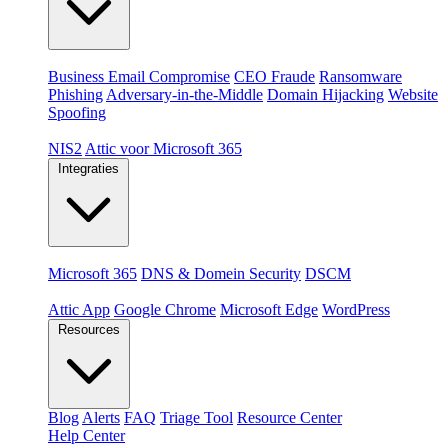
Dreigingen
Business Email Compromise
CEO Fraude
Ransomware
Phishing
Adversary-in-the-Middle
Domain Hijacking
Website
Spoofing
Compliance & platformen
NIS2
Attic voor Microsoft 365
Integraties
Platformen
Microsoft 365
DNS & Domein Security
DSCM
Extensions & apps
Attic App
Google Chrome
Microsoft Edge
WordPress
Resources
Blog
Alerts
FAQ
Triage Tool
Resource Center
Help Center