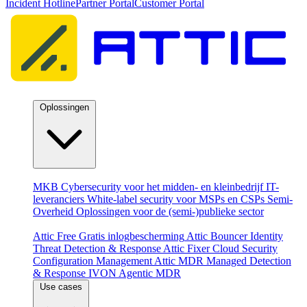
Incident Hotline
Partner Portal
Customer Portal
Oplossingen
Per doelgroep
MKB
Cybersecurity voor het midden- en kleinbedrijf
IT-
leveranciers
White-label security voor MSPs en CSPs
Semi-
Overheid
Oplossingen voor de (semi-)publieke sector
Producten
Attic Free
Gratis inlogbescherming
Attic Bouncer
Identity
Threat Detection & Response
Attic Fixer
Cloud Security
Configuration Management
Attic MDR
Managed Detection
& Response
IVON
Agentic MDR
Use cases