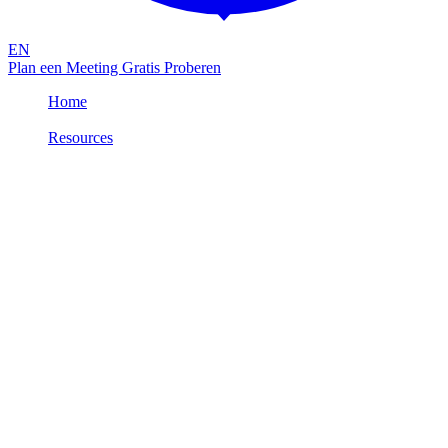
EN
Plan een Meeting
Gratis Proberen
Home
/
Resources
/
Productbrochure: Attic FIXER
Productinfo
NL
PDF
Productbrochure: Attic FIXER
Attic FIXER voert meer dan 100 beveiligingschecks uit op je
Microsoft 365 omgeving. Elke dag. En zelfs meerdere keren. Zo
zorgen we ervoor dat hackers geen misbruik maken van (nieuwe)
instellingen.
Ontdekken we een zwakke plek? Dan krijg je een melding met een
concrete oplossing, snel en eenvoudig. Met 1 klik kun je ons
toestemming geven het probleem te fixen.