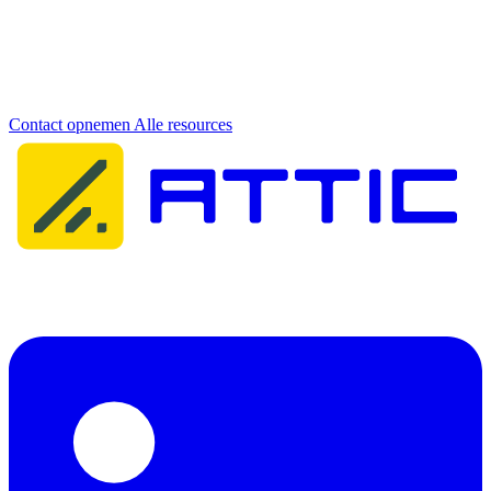
Meer informatie nodig?
Neem contact op met ons team voor persoonlijk advies over onze
cybersecurity oplossingen.
Contact opnemen
Alle resources
Attic Cybersecurity helpt organisaties bij het detecteren, reageren op
en herstellen van cyberdreigingen.