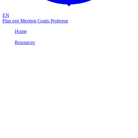
EN
Plan een Meeting
Gratis Proberen
Home
/
Resources
/
Productbrochure: Attic FREE
Productinfo
NL
PDF
Productbrochure: Attic FREE
Attic FREE herkent phishing met nep-inlogpagina's en slaat direct
alarm als je erop belandt. Je ziet dan een groot rood alarmscherm om
je te waarschuwen dat een cybercrimineel je inloggegevens probeert
te stelen. Je houdt de hackers dan buiten de deur.
Meer weten? Download de brochure of neem contact op met ons.