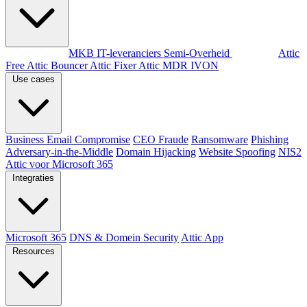
Per doelgroep
MKB
IT-leveranciers
Semi-Overheid
Producten
Attic
Free
Attic Bouncer
Attic Fixer
Attic MDR
IVON
Use cases
Business Email Compromise
CEO Fraude
Ransomware
Phishing
Adversary-in-the-Middle
Domain Hijacking
Website Spoofing
NIS2
Attic voor Microsoft 365
Integraties
Microsoft 365
DNS & Domein Security
Attic App
Resources