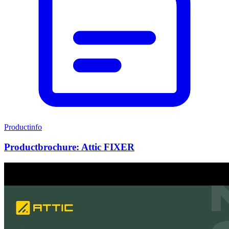
Productinfo
Productbrochure: Attic FIXER