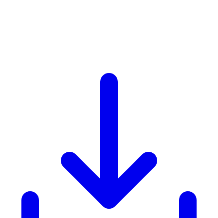
Productinfo
Formaat
PDF
Taal
NL