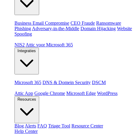
Dreigingen
Business Email Compromise
CEO Fraude
Ransomware
Phishing
Adversary-in-the-Middle
Domain Hijacking
Website
Spoofing
Compliance & platformen
NIS2
Attic voor Microsoft 365
Integraties
Platformen
Microsoft 365
DNS & Domein Security
DSCM
Extensions & apps
Attic App
Google Chrome
Microsoft Edge
WordPress
Resources
Blog
Alerts
FAQ
Triage Tool
Resource Center
Help Center