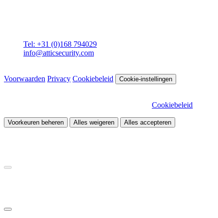
Attic BV
Molenstraat 36
4761 CL Zevenbergen
Tel: +31 (0)168 794029
info@atticsecurity.com
© 2026 Attic Cybersecurity. Alle rechten voorbehouden.
Voorwaarden
Privacy
Cookiebeleid
Cookie-instellingen
Wij gebruiken cookies om onze site te verbeteren en het verkeer te
analyseren. Kies welke cookies je wilt toestaan.
Cookiebeleid
Voorkeuren beheren
Alles weigeren
Alles accepteren
Noodzakelijk
Vereist voor de werking van de site
Statistieken
Helpt ons begrijpen hoe bezoekers de site gebruiken
Marketing