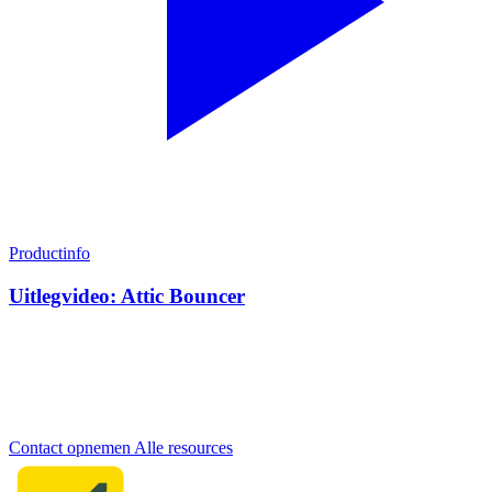
Productinfo
Uitlegvideo: Attic Bouncer
Meer informatie nodig?
Neem contact op met ons team voor persoonlijk advies over onze
cybersecurity oplossingen.
Contact opnemen
Alle resources