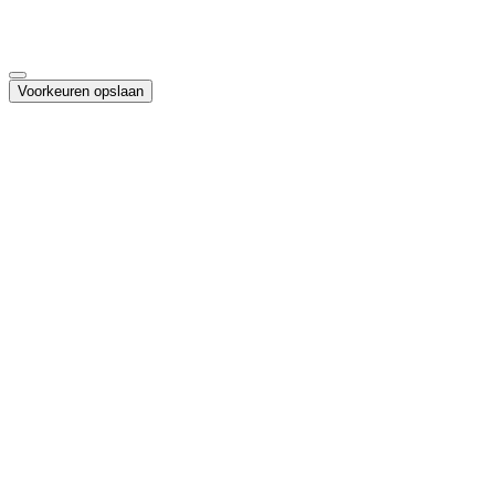
Maakt gepersonaliseerde advertenties en campagnemeting mogelijk
Voorkeuren opslaan