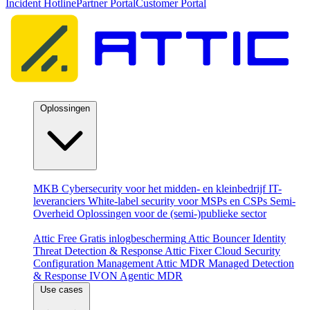
Incident Hotline
Partner Portal
Customer Portal
Oplossingen
Per doelgroep
MKB
Cybersecurity voor het midden- en kleinbedrijf
IT-
leveranciers
White-label security voor MSPs en CSPs
Semi-
Overheid
Oplossingen voor de (semi-)publieke sector
Producten
Attic Free
Gratis inlogbescherming
Attic Bouncer
Identity
Threat Detection & Response
Attic Fixer
Cloud Security
Configuration Management
Attic MDR
Managed Detection
& Response
IVON
Agentic MDR
Use cases