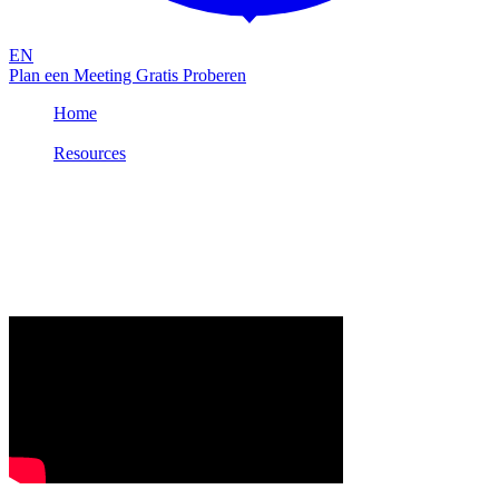
EN
Plan een Meeting
Gratis Proberen
Home
/
Resources
/
Uitlegvideo: Attic Bouncer
Productinfo
NL
VIDEO
Uitlegvideo: Attic Bouncer