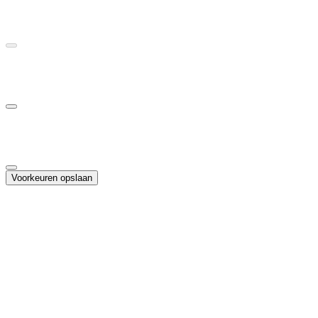
Vereist voor de werking van de site
Statistieken
Helpt ons begrijpen hoe bezoekers de site gebruiken
Marketing
Maakt gepersonaliseerde advertenties en campagnemeting mogelijk
Voorkeuren opslaan