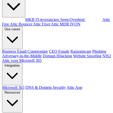
Per doelgroep
MKB
IT-leveranciers
Semi-Overheid
Producten
Attic
Free
Attic Bouncer
Attic Fixer
Attic MDR
IVON
Use cases
Business Email Compromise
CEO Fraude
Ransomware
Phishing
Adversary-in-the-Middle
Domain Hijacking
Website Spoofing
NIS2
Attic voor Microsoft 365
Integraties
Microsoft 365
DNS & Domein Security
Attic App
Resources