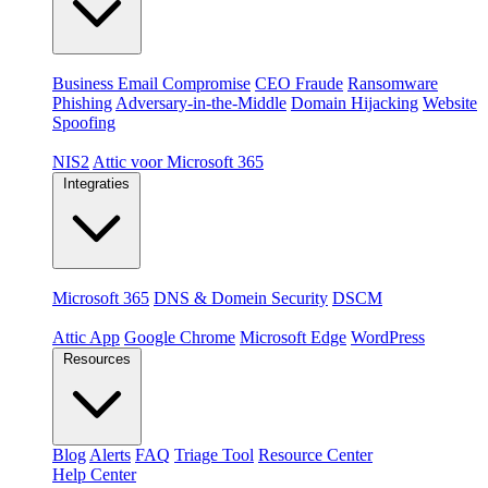
Dreigingen
Business Email Compromise
CEO Fraude
Ransomware
Phishing
Adversary-in-the-Middle
Domain Hijacking
Website
Spoofing
Compliance & platformen
NIS2
Attic voor Microsoft 365
Integraties
Platformen
Microsoft 365
DNS & Domein Security
DSCM
Extensions & apps
Attic App
Google Chrome
Microsoft Edge
WordPress
Resources
Blog
Alerts
FAQ
Triage Tool
Resource Center
Help Center