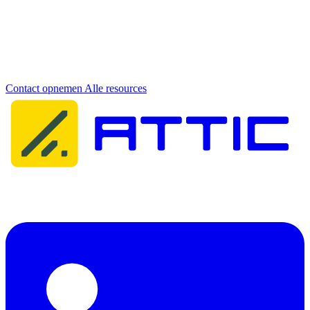
Meer informatie nodig?
Neem contact op met ons team voor persoonlijk advies over onze
cybersecurity oplossingen.
Contact opnemen
Alle resources
Attic Cybersecurity helpt organisaties bij het detecteren, reageren op
en herstellen van cyberdreigingen.