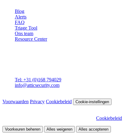
Blog
Alerts
FAQ
Triage Tool
Ons team
Resource Center
Contact
Attic BV
Molenstraat 36
4761 CL Zevenbergen
Tel: +31 (0)168 794029
info@atticsecurity.com
© 2026 Attic Cybersecurity. Alle rechten voorbehouden.
Voorwaarden
Privacy
Cookiebeleid
Cookie-instellingen
Wij gebruiken cookies om onze site te verbeteren en het verkeer te
analyseren. Kies welke cookies je wilt toestaan.
Cookiebeleid
Voorkeuren beheren
Alles weigeren
Alles accepteren
Noodzakelijk