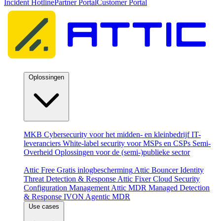
Incident Hotline
Partner Portal
Customer Portal
Oplossingen
Per doelgroep
MKB
Cybersecurity voor het midden- en kleinbedrijf
IT-
leveranciers
White-label security voor MSPs en CSPs
Semi-
Overheid
Oplossingen voor de (semi-)publieke sector
Producten
Attic Free
Gratis inlogbescherming
Attic Bouncer
Identity
Threat Detection & Response
Attic Fixer
Cloud Security
Configuration Management
Attic MDR
Managed Detection
& Response
IVON
Agentic MDR
Use cases