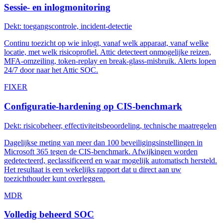
Sessie- en inlogmonitoring
Dekt: toegangscontrole, incident-detectie
Continu toezicht op wie inlogt, vanaf welk apparaat, vanaf welke
locatie, met welk risicoprofiel. Attic detecteert onmogelijke reizen,
MFA-omzeiling, token-replay en break-glass-misbruik. Alerts lopen
24/7 door naar het Attic SOC.
FIXER
Configuratie-hardening op CIS-benchmark
Dekt: risicobeheer, effectiviteitsbeoordeling, technische maatregelen
Dagelijkse meting van meer dan 100 beveiligingsinstellingen in
Microsoft 365 tegen de CIS-benchmark. Afwijkingen worden
gedetecteerd, geclassificeerd en waar mogelijk automatisch hersteld.
Het resultaat is een wekelijks rapport dat u direct aan uw
toezichthouder kunt overleggen.
MDR
Volledig beheerd SOC