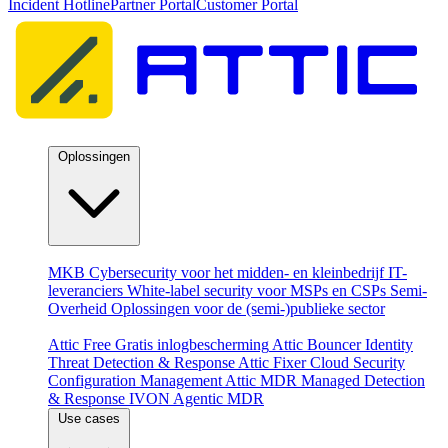
Incident Hotline
Partner Portal
Customer Portal
Oplossingen
Per doelgroep
MKB
Cybersecurity voor het midden- en kleinbedrijf
IT-
leveranciers
White-label security voor MSPs en CSPs
Semi-
Overheid
Oplossingen voor de (semi-)publieke sector
Producten
Attic Free
Gratis inlogbescherming
Attic Bouncer
Identity
Threat Detection & Response
Attic Fixer
Cloud Security
Configuration Management
Attic MDR
Managed Detection
& Response
IVON
Agentic MDR
Use cases