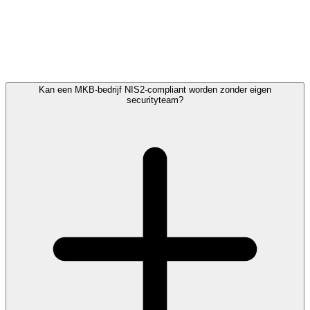
De wet schrijft geen specifieke certificeringen voor. Zij vereist wel
dat uw organisatie beschikt over voldoende kennis om risico’s te
beoordelen, incidenten te herkennen en tijdig te reageren. Voor de
meeste MKB-organisaties betekent dat in de praktijk het inschakelen
van een managed security service provider, omdat het aannemen van
eigen SOC-capaciteit financieel en operationeel niet haalbaar is.
Kan een MKB-bedrijf NIS2-compliant worden zonder eigen
securityteam?