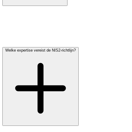
Door te documenteren dat u de tien maatregelen van Artikel 21 heeft
getroffen, dat u ze continu monitort, en dat u kunt reconstrueren wat
er in uw systemen is gebeurd. In de praktijk betekent dit een actueel
risicoregister, een gedocumenteerd incidentproces, gehardende
configuraties, logs met een lange bewaartermijn en rapportages die
de afwijking van de norm kwantificeren.
Welke expertise vereist de NIS2-richtlijn?