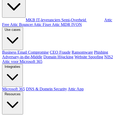
Per doelgroep
MKB
IT-leveranciers
Semi-Overheid
Producten
Attic
Free
Attic Bouncer
Attic Fixer
Attic MDR
IVON
Use cases
Business Email Compromise
CEO Fraude
Ransomware
Phishing
Adversary-in-the-Middle
Domain Hijacking
Website Spoofing
NIS2
Attic voor Microsoft 365
Integraties
Microsoft 365
DNS & Domein Security
Attic App
Resources