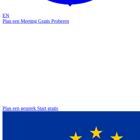
EN
Plan een Meeting
Gratis Proberen
Cyberbeveiligingswet 2026
NIS2 Compliance
De operationele laag voor uw Microsoft 365-omgeving
NIS2 is EU-breed van kracht sinds 17 oktober 2024. In Nederland
wordt de richtlijn omgezet in de Cyberbeveiligingswet, met
verwachte inwerkingtreding in 2026. Vanaf dat moment moet u
kunnen aantonen dat u passende technische en organisatorische
maatregelen heeft genomen. Attic neemt het operationele werk uit
handen en verzamelt de bewijsstukken die toezichthouders
opvragen.
Plan een gesprek
Start gratis