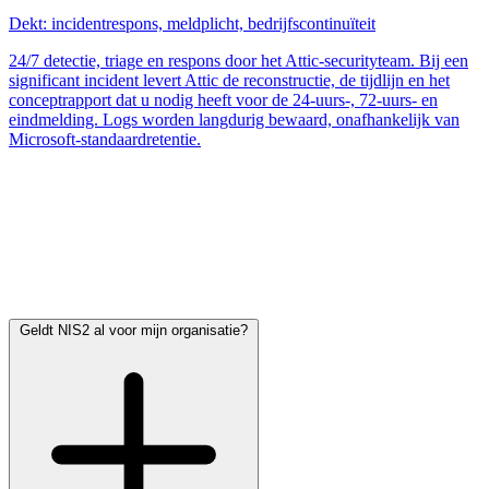
Dekt: incidentrespons, meldplicht, bedrijfscontinuïteit
24/7 detectie, triage en respons door het Attic-securityteam. Bij een
significant incident levert Attic de reconstructie, de tijdlijn en het
conceptrapport dat u nodig heeft voor de 24-uurs-, 72-uurs- en
eindmelding. Logs worden langdurig bewaard, onafhankelijk van
Microsoft-standaardretentie.
U kunt starten met FREE of BOUNCER en groeien richting MDR
op het moment dat uw NIS2-traject of uw klantcontracten dat
vragen. Er is geen implementatietraject van maanden. De meeste
organisaties draaien binnen een uur.
Veelgestelde vragen over NIS2
Geldt NIS2 al voor mijn organisatie?