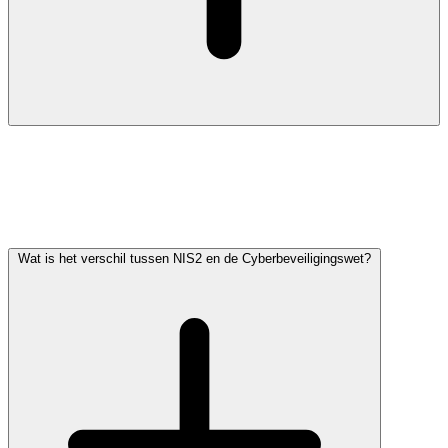
Ja. De wet verbiedt uitbesteding niet. De richtlijn erkent expliciet de
rol van managed security service providers. Voorwaarde is dat de
eindverantwoordelijkheid bij het bestuur blijft en dat het contract
met uw leverancier de meldplichten en de bewaarplicht voor logs en
evidence afdekt.
Wat is het verschil tussen NIS2 en de Cyberbeveiligingswet?