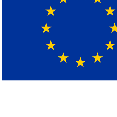
Wat is NIS2 en de Cyberbeveiligingswet?
De Network and Information Security Directive 2, kortweg NIS2,
vervangt de oude NIS-richtlijn uit 2016. De EU heeft de scope fors
uitgebreid. Waar de oude richtlijn acht sectoren raakte, dekt NIS2 er
achttien. Duizenden Nederlandse organisaties vallen onder de