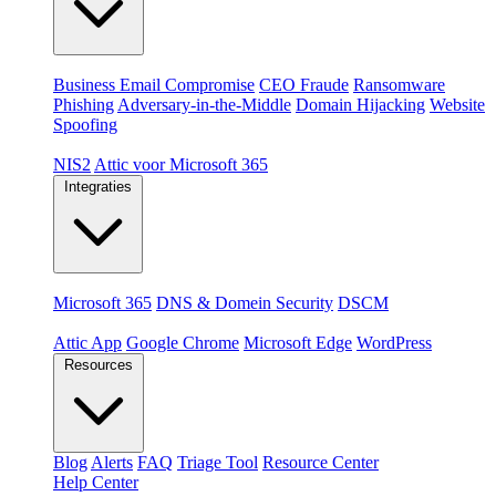
Dreigingen
Business Email Compromise
CEO Fraude
Ransomware
Phishing
Adversary-in-the-Middle
Domain Hijacking
Website
Spoofing
Compliance & platformen
NIS2
Attic voor Microsoft 365
Integraties
Platformen
Microsoft 365
DNS & Domein Security
DSCM
Extensions & apps
Attic App
Google Chrome
Microsoft Edge
WordPress
Resources
Blog
Alerts
FAQ
Triage Tool
Resource Center
Help Center