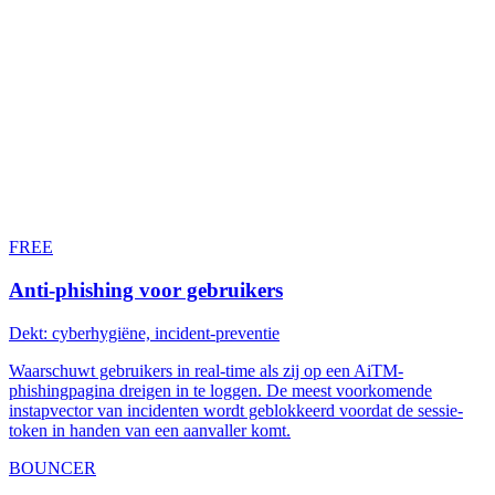
Attic als uw security operations
NIS2 vraagt om een operationele securityfunctie. Voor de meeste
Nederlandse MKB-organisaties is het aannemen van een eigen team
financieel en operationeel onhaalbaar. Een ervaren SOC-analist kost
90.000 tot 140.000 euro per jaar, en u heeft er minstens drie nodig
voor 24/7 dekking. Attic levert die functie als dienst. Elk Attic-
product dekt een deel van Artikel 21. Samen vormen ze een
complete operationele laag bovenop uw bestaande Microsoft 365-
omgeving.
FREE
Anti-phishing voor gebruikers
Dekt: cyberhygiëne, incident-preventie
Waarschuwt gebruikers in real-time als zij op een AiTM-
phishingpagina dreigen in te loggen. De meest voorkomende
instapvector van incidenten wordt geblokkeerd voordat de sessie-
token in handen van een aanvaller komt.
BOUNCER