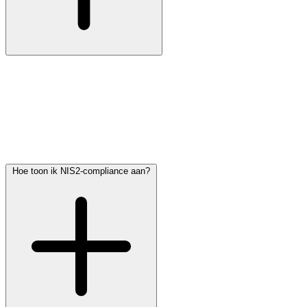
De Europese richtlijn is sinds 17 oktober 2024 van kracht. In
Nederland wordt NIS2 omgezet in de Cyberbeveiligingswet,
waarvan de inwerkingtreding in 2026 wordt verwacht. Totdat de
wet van kracht is, bestaat er formeel nog geen handhavingsrisico
vanuit de toezichthouder, maar klanten, verzekeraars en
aanbestedingen vragen nu al om aantoonbare NIS2-gereedheid in
contracten.
Hoe toon ik NIS2-compliance aan?