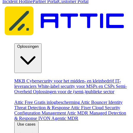
Incident Hotline
Partner Portal
Customer Portal
Oplossingen
Per doelgroep
MKB
Cybersecurity voor het midden- en kleinbedrijf
IT-
leveranciers
White-label security voor MSPs en CSPs
Semi-
Overheid
Oplossingen voor de (semi-)publieke sector
Producten
Attic Free
Gratis inlogbescherming
Attic Bouncer
Identity
Threat Detection & Response
Attic Fixer
Cloud Security
Configuration Management
Attic MDR
Managed Detection
& Response
IVON
Agentic MDR
Use cases