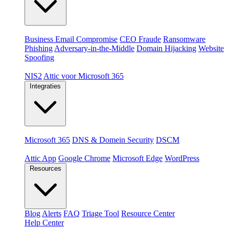
Dreigingen
Business Email Compromise
CEO Fraude
Ransomware
Phishing
Adversary-in-the-Middle
Domain Hijacking
Website
Spoofing
Compliance & platformen
NIS2
Attic voor Microsoft 365
Integraties
Platformen
Microsoft 365
DNS & Domein Security
DSCM
Extensions & apps
Attic App
Google Chrome
Microsoft Edge
WordPress
Resources
Blog
Alerts
FAQ
Triage Tool
Resource Center
Help Center