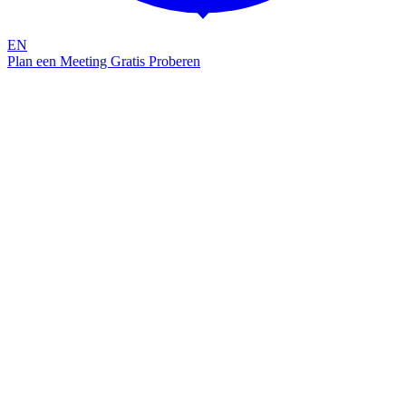
EN
Plan een Meeting
Gratis Proberen
Gratis Trial
Bescherm je Microsoft 365-omgeving
Start je gratis trial — actief binnen 5 minuten
Ervaar hoe Attic Security je Microsoft 365-omgeving 24/7 bewaakt,
dreigingen in real time detecteert en je helpt beveiligingsproblemen
met één klik op te lossen. Geen creditcard, geen verplichtingen.