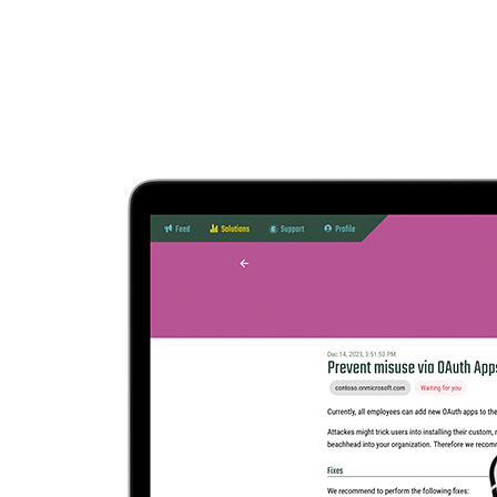
E-mailnotificaties
— directe meldingen wanneer iets je aandacht
vraagt