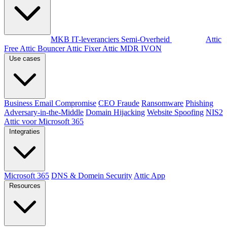
Per doelgroep
MKB
IT-leveranciers
Semi-Overheid
Producten
Attic
Free
Attic Bouncer
Attic Fixer
Attic MDR
IVON
Use cases
Business Email Compromise
CEO Fraude
Ransomware
Phishing
Adversary-in-the-Middle
Domain Hijacking
Website Spoofing
NIS2
Attic voor Microsoft 365
Integraties
Microsoft 365
DNS & Domein Security
Attic App
Resources