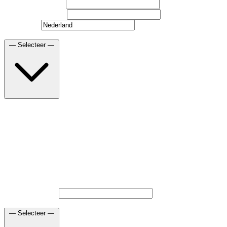
Organisatienaam
*
Telefoonnummer
*
Land/regio
Ik werk voor een
*
— Selecteer —
— Selecteer —
MSP of IT Service Provider
Interne IT afdeling
VAR of Technologie reseller
Distributeur
Ik ben een student
Ik ben een hacker
Anders
Aantal klanten
*
Hoe heeft u ons gevonden?
*
— Selecteer —