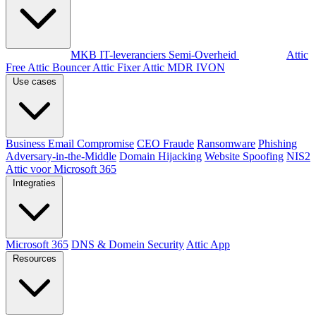
Per doelgroep
MKB
IT-leveranciers
Semi-Overheid
Producten
Attic
Free
Attic Bouncer
Attic Fixer
Attic MDR
IVON
Use cases
Business Email Compromise
CEO Fraude
Ransomware
Phishing
Adversary-in-the-Middle
Domain Hijacking
Website Spoofing
NIS2
Attic voor Microsoft 365
Integraties
Microsoft 365
DNS & Domein Security
Attic App
Resources