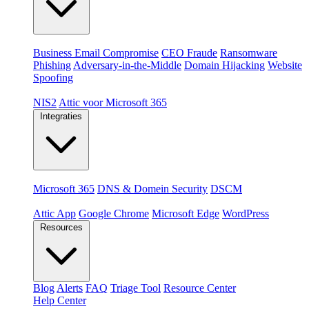
Dreigingen
Business Email Compromise
CEO Fraude
Ransomware
Phishing
Adversary-in-the-Middle
Domain Hijacking
Website
Spoofing
Compliance & platformen
NIS2
Attic voor Microsoft 365
Integraties
Platformen
Microsoft 365
DNS & Domein Security
DSCM
Extensions & apps
Attic App
Google Chrome
Microsoft Edge
WordPress
Resources
Blog
Alerts
FAQ
Triage Tool
Resource Center
Help Center