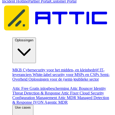
Incident Hotline
Partner Portal
Customer Portal
Oplossingen
Per doelgroep
MKB
Cybersecurity voor het midden- en kleinbedrijf
IT-
leveranciers
White-label security voor MSPs en CSPs
Semi-
Overheid
Oplossingen voor de (semi-)publieke sector
Producten
Attic Free
Gratis inlogbescherming
Attic Bouncer
Identity
Threat Detection & Response
Attic Fixer
Cloud Security
Configuration Management
Attic MDR
Managed Detection
& Response
IVON
Agentic MDR
Use cases