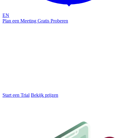
EN
Plan een Meeting
Gratis Proberen
Populair
Attic FIXER
Microsoft 365 beveiliging automatisch op orde
Fixer voert dagelijks 100+ beveiligingschecks uit op je Microsoft
365-omgeving, vindt kwetsbaarheden en laat je ze met één klik
oplossen. Alles met jouw goedkeuring.
Vanaf €120 per maand
Start een Trial
Bekijk prijzen